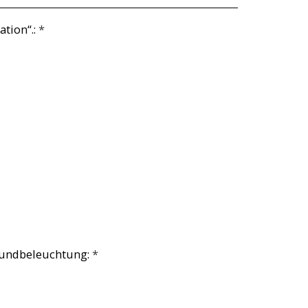
ation“.:
*
undbeleuchtung:
*