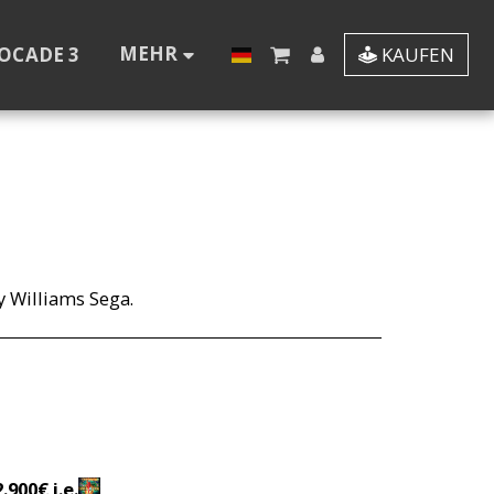
MEHR
OCADE 3
KAUFEN
ly Williams Sega.
.900€ i.e.