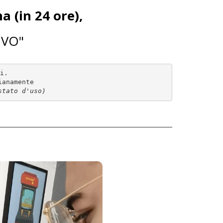
a (in 24 ore),
RIVO"
i.

stato d'uso)