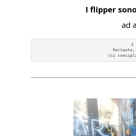
I flipper son
ad a
I 
(si consigl