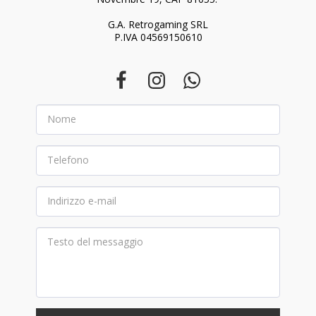
G.A. Retrogaming SRL

P.IVA 04569150610