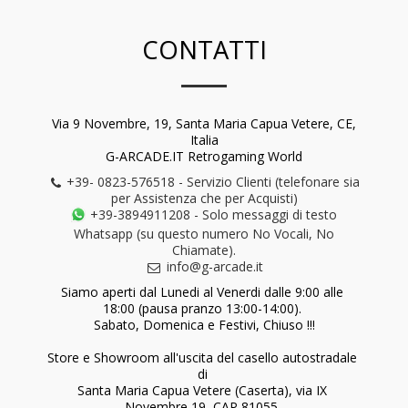
CONTATTI
Via 9 Novembre, 19, Santa Maria Capua Vetere, CE,
Italia
G-ARCADE.IT Retrogaming World
+39- 0823-576518
-
Servizio Clienti (telefonare sia
per Assistenza che per Acquisti)
+39-3894911208
-
Solo messaggi di testo
Whatsapp (su questo numero No Vocali, No
Chiamate).
info@g-arcade.it
Siamo aperti dal Lunedi al Venerdi dalle 9:00 alle 
18:00 (pausa pranzo 13:00-14:00). 

Sabato, Domenica e Festivi, Chiuso !!!

Store e Showroom all'uscita del casello autostradale 
di 

Santa Maria Capua Vetere (Caserta), via IX 
Novembre 19, CAP 81055. 
