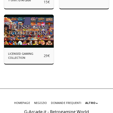
T-Shirt G-Arcade
15
€
LICENSED GAMING
29
€
COLLECTION
HOMEPAGE
NEGOZIO
DOMANDE FREQUENTI
ALTRO
G-Arcade.it - Retrogaming World