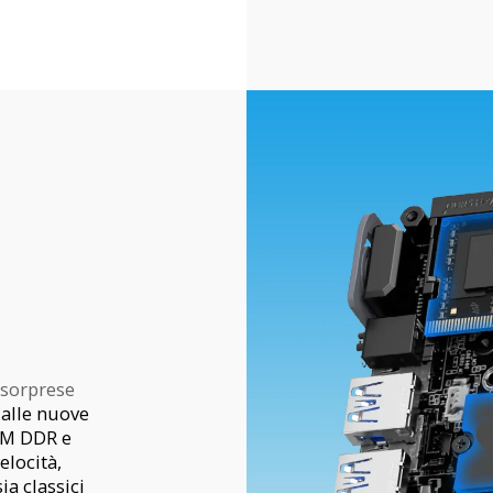
 sorprese
 alle nuove
AM DDR e
locità,
ia classici