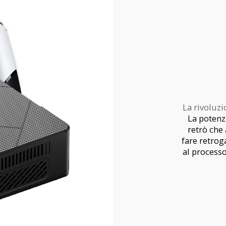
La rivoluz
La potenza
retrò che 
fare retrog
al process