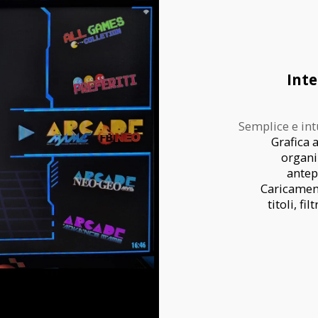
Inte
Semplice e int
Grafica 
organiz
antep
Caricament
titoli, fi